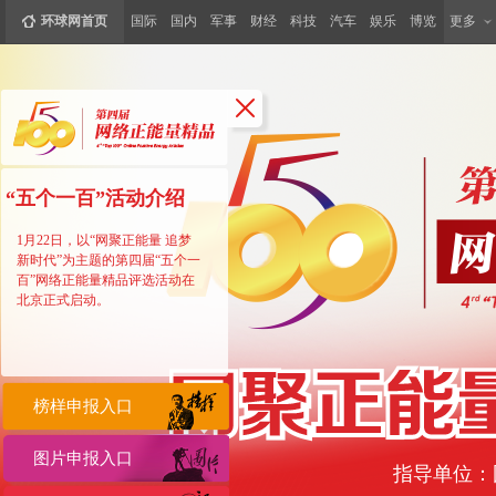
环球网首页
国际
国内
军事
财经
科技
汽车
娱乐
博览
更多
“五个一百”活动介绍
1月22日，以“网聚正能量 追梦
新时代”为主题的第四届“五个一
百”网络正能量精品评选活动在
北京正式启动。
榜样申报入口
图片申报入口
指导单位：