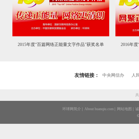
2015年度“百篇网络正能量文字作品”获奖名单
2016
友情链接：
中央网信办
人
共
环球网简介
|
About huanqiu.com
|
网站地图
|
诚